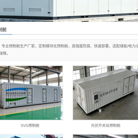
装
箱
制舱
定
专业预制舱生产厂家，定制模块化预制舱，高强度防腐、快速部署，适配储能/电力/
保障。
SVG预制舱
光伏开关站预制舱